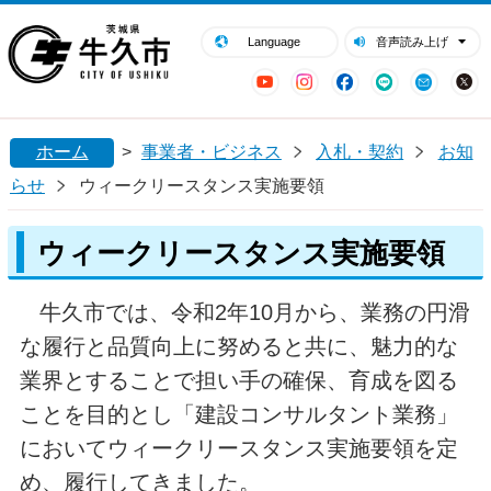
閉じる
牛久市ホームページ
Language
音声読み上げ
YouTube
Instagram
Facebook
LINE
Mail
ホーム
>
事業者・ビジネス
入札・契約
お知
らせ
ウィークリースタンス実施要領
ウィークリースタンス実施要領
牛久市では、令和2年10月から、業務の円滑
な履行と品質向上に努めると共に、魅力的な
業界とすることで担い手の確保、育成を図る
ことを目的とし「建設コンサルタント業務」
においてウィークリースタンス実施要領を定
め、履行してきました。