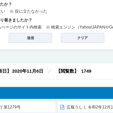
したか？
ない
役に立たなかった
どり着きましたか？
ムページのサイト内検索
検索エンジン（Yahoo!JAPANやG
新日】
2020年11月6日
【閲覧数】
1749
く
 第1279号
広報うしく 令和2年12月1