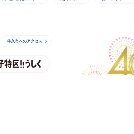
牛久市
牛久市へのアクセス
親子特区
央3丁目15番地1
時15分 月曜日から金曜日
一部施設を除くく