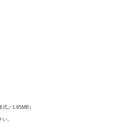
形式／1.85MB）
さい。