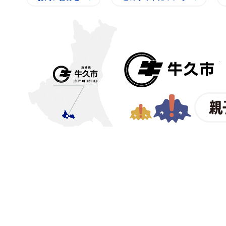
〒300-1292 茨城県牛久市中
【電話番号】
029-873-2111
【業務時間】
8時30分～17
(祝日・年末年始を除く)※
© CITY OF USHIKU.
ワイン樽