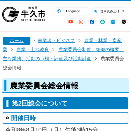
閉じる
牛久市ホームページ
Language
音声読み上げ
YouTube
Instagram
Facebook
LINE
Mail
ホーム
>
事業者・ビジネス
農業・林業・畜産
業
農業・土地改良
農業委員会制度、組織の概要、
主な業務、活動の点検・評価及び活動計画
農業委員会
総会情報
農業委員会総会情報
第2回総会について
開催日時
令和8年8月10日（月）午後3時15分