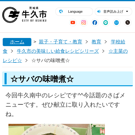
閉じる
牛久市ホームページ
Language
音声読み上げ
YouTube
Instagram
Facebook
LINE
Mail
ホーム
>
親子・子育て・教育
教育
学校給
食
牛久市の美味しい給食レシピシリーズ
☆主菜の
レシピ☆
☆サバの味噌煮☆
☆サバの味噌煮☆
今回牛久南中のレシピです^^今話題のさばメ
ニューです。ぜひ献立に取り入れたいです
ね。