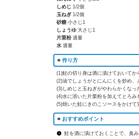
しめじ
1/2個
玉ねぎ
1/2個
砂糖
小さじ1
しょうゆ
大さじ1
片栗粉
適量
水
適量
作り方
(1)鮭の切り身は酒に漬けておいてか
(2)油でしょうがとにんにくを炒め
(3)しめじと玉ねぎがやわらかくな
(4)水に溶いた片栗粉を加えてとろみ
(5)焼いた鮭にきのこソースをかけて
おすすめポイント
鮭を酒に漬けておくことで、臭み