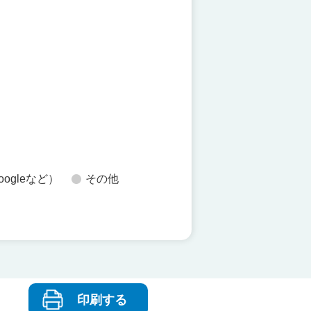
た
oogleなど）
その他
印刷する