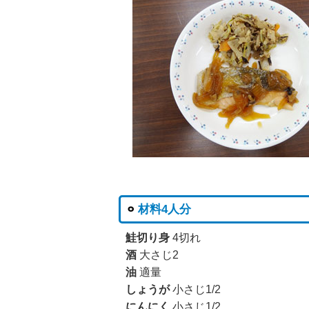
材料4人分
鮭切り身
4切れ
酒
大さじ2
油
適量
しょうが
小さじ1/2
にんにく
小さじ1/2