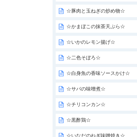
☆豚肉と玉ねぎの炒め物☆
☆かまぼこの抹茶天ぷら☆
☆いかのレモン揚げ☆
☆二色そぼろ☆
☆白身魚の香味ソースかけ☆
☆サバの味噌煮☆
☆チリコンカン☆
☆黒酢鶏☆
☆いなだのねぎ味噌焼き☆