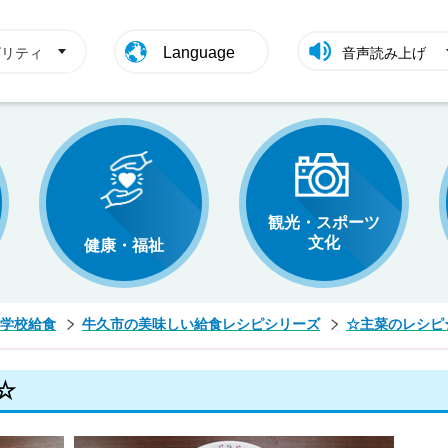
Language
ビリティ
音声読み上げ
観光・スポーツ
文化
健康・福祉
学校給食
牛久市の美味しい給食レシピシリーズ
☆主菜のレシピ
☆