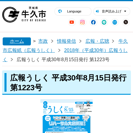
閉じる
牛久市ホームページ
Language
音声読み上げ
YouTube
Instagram
Facebook
LINE
Mail
ホーム
>
市政
情報発信
広報・広聴
牛久
市広報紙（広報うしく）
2018年（平成30年）広報うし
く
広報うしく 平成30年8月15日発行 第1223号
広報うしく 平成30年8月15日発行
第1223号