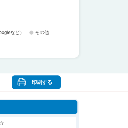
oogleなど）
その他
印刷する
☆