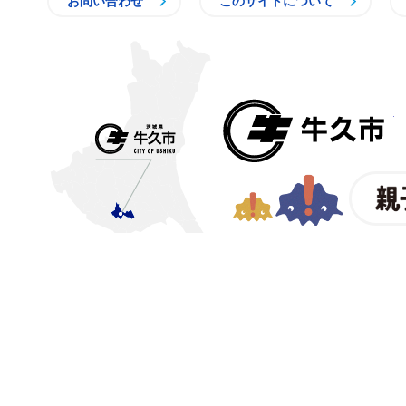
お問い合わせ
このサイトについて
〒300-1292 茨城県牛久市中
【電話番号】
029-873-2111
【業務時間】
8時30分～17
(祝日・年末年始を除く)※
© CITY OF USHIKU.
ワイン樽