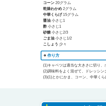
コーン
20グラム
乾燥わかめ
2グラム
中華くらげ
15グラム
醤油
小さじ1
酢
小さじ1
砂糖
小さじ2/3
ごま油
小さじ1/2
こしょう
少々
作り方
(1)キャベツは適当な大きさに切り
(2)調味料をよく混ぜて、ドレッシン
(3)(1)とかにかま、コーン、中華