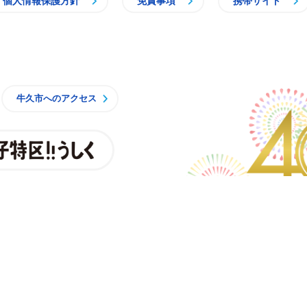
個人情報保護方針
免責事項
携帯サイト
牛久市
牛久市へのアクセス
親子特区
央3丁目15番地1
時15分 月曜日から金曜日
一部施設を除くく