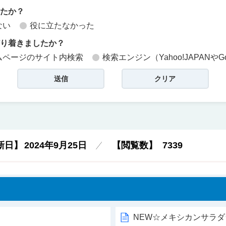
したか？
ない
役に立たなかった
どり着きましたか？
ムページのサイト内検索
検索エンジン（Yahoo!JAPANやG
新日】
2024年9月25日
【閲覧数】
7339
NEW☆メキシカンサラダ