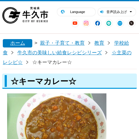
閉じる
牛久市ホームページ
Language
音声読み上げ
YouTube
Instagram
Facebook
LINE
Mail
ホーム
>
親子・子育て・教育
教育
学校給
食
牛久市の美味しい給食レシピシリーズ
☆主菜の
レシピ☆
☆キーマカレー☆
☆キーマカレー☆