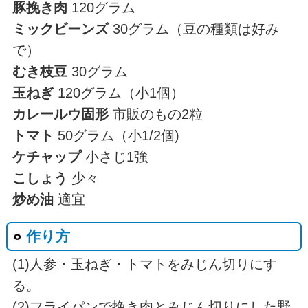
豚挽き肉
120グラム
ミックビーンズ
30グラム（豆の種類は好み
で）
むき枝豆
30グラム
玉ねぎ
120グラム（小1個）
カレールウ固形
市販のもの2粒
トマト
50グラム（小1/2個)
ケチャップ
小さじ1強
こしょう
少々
炒め油
適宜
作り方
(1)人参・玉ねぎ・トマトをみじん切りにす
る。
(2)フライパンで挽き肉とみじん切りにした野