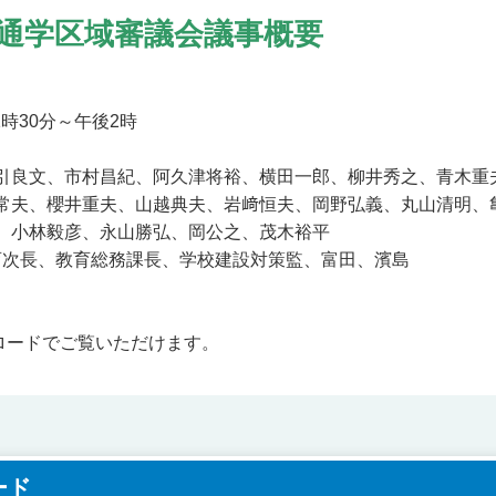
市通学区域審議会議事概要
1時30分～午後2時
綿引良文、市村昌紀、阿久津将裕、横田一郎、柳井秀之、青木重
常夫、櫻井重夫、山越典夫、岩﨑恒夫、岡野弘義、丸山清明、
人、小林毅彦、永山勝弘、岡公之、茂木裕平
育次長、教育総務課長、学校建設対策監、富田、濱島
ロードでご覧いただけます。
ード