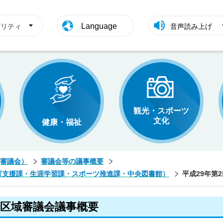
Language
ビリティ
音声読み上げ
観光・スポーツ
文化
健康・福祉
審議会）
審議会等の議事概要
育支援課・生涯学習課・スポーツ推進課・中央図書館）
平成29年第
学区域審議会議事概要