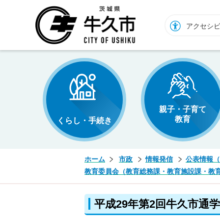
牛久市ホームページ
アクセシ
親子・子育て
教育
くらし・手続き
ホーム
市政
情報発信
公表情報（
教育委員会（教育総務課・教育施設課・教
平成29年第2回牛久市通