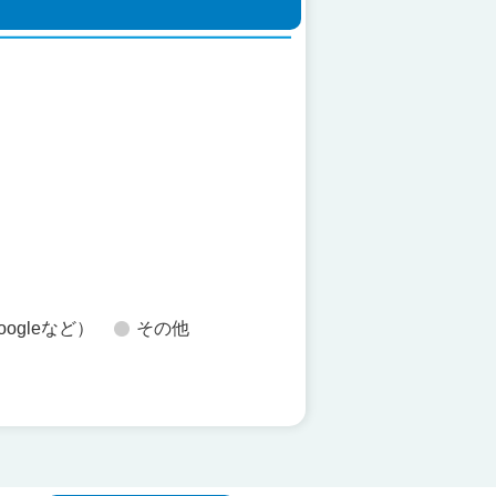
た
oogleなど）
その他