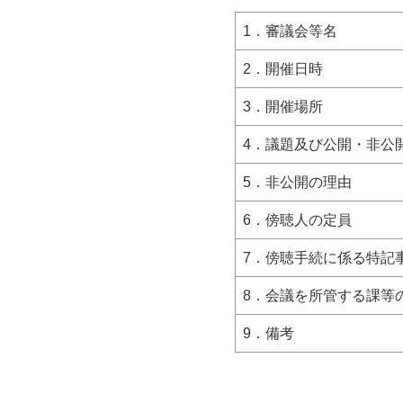
1．審議会等名
2．開催日時
3．開催場所
4．議題及び公開・非
5．非公開の理由
6．傍聴人の定員
7．傍聴手続に係る特記
8．会議を所管する課
9．備考