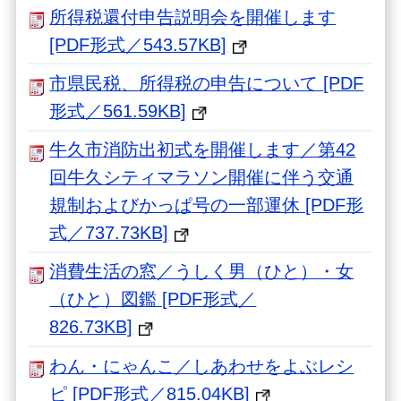
所得税還付申告説明会を開催します
[PDF形式／543.57KB]
市県民税、所得税の申告について [PDF
形式／561.59KB]
牛久市消防出初式を開催します／第42
回牛久シティマラソン開催に伴う交通
規制およびかっぱ号の一部運休 [PDF形
式／737.73KB]
消費生活の窓／うしく男（ひと）・女
（ひと）図鑑 [PDF形式／
826.73KB]
わん・にゃんこ／しあわせをよぶレシ
ピ [PDF形式／815.04KB]