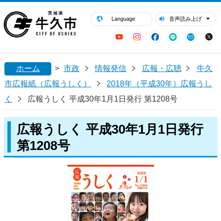
閉じる
牛久市ホームページ
Language
音声読み上げ
YouTube
Instagram
Facebook
LINE
Mail
ホーム
>
市政
情報発信
広報・広聴
牛久
市広報紙（広報うしく）
2018年（平成30年）広報うし
く
広報うしく 平成30年1月1日発行 第1208号
広報うしく 平成30年1月1日発行
第1208号