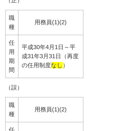
（正）
職
用務員(1)(2)
種
任
平成30年4月1日～平
用
成31年3月31日（再度
期
の任用制度
なし
）
間
（誤）
職
用務員(1)(2)
種
任