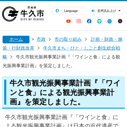
閉じる
牛久市ホームページ
Language
音声読み上げ
YouTube
Instagram
Facebook
LINE
Mail
ホーム
>
市政
市の取り組み
計画・財政・施
策・行財政改革
牛久市まち・ひと・しごと創生総合戦
略
牛久市観光振興事業計画『「ワインと食」による観
光振興事業計画』を策定しました。
牛久市観光振興事業計画『「ワイ
ンと食」による観光振興事業計
画』を策定しました。
牛久市観光振興事業計画『「ワインと食」に
よる観光振興事業計画』は日本の近代遺産で