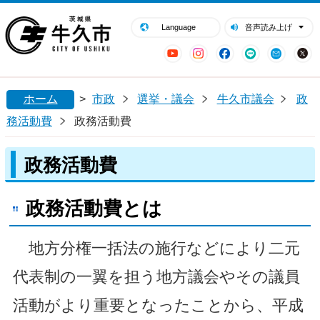
閉じる
牛久市ホームページ
Language
音声読み上げ
YouTube
Instagram
Facebook
LINE
Mail
ホーム
>
市政
選挙・議会
牛久市議会
政
務活動費
政務活動費
政務活動費
政務活動費とは
地方分権一括法の施行などにより二元
代表制の一翼を担う地方議会やその議員
活動がより重要となったことから、平成