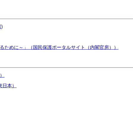
)
るために～」（国民保護ポータルサイト（内閣官房））
）
T東日本）