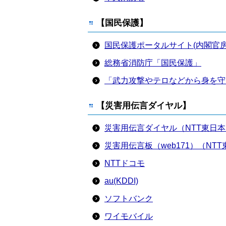
【国民保護】
国民保護ポータルサイト(内閣官房
総務省消防庁「国民保護」
「武力攻撃やテロなどから身を守
【災害用伝言ダイヤル】
災害用伝言ダイヤル（NTT東日本
災害用伝言板（web171）（NT
NTTドコモ
au(KDDI)
ソフトバンク
ワイモバイル