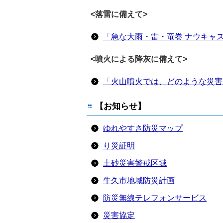
<落雷に備えて>
「急な大雨・雷・竜巻 ナウキャ
<噴火による降灰に備えて>
「火山噴火では、どのような災害
【お知らせ】
ゆれやすさ防災マップ
り災証明
土砂災害警戒区域
牛久市地域防災計画
防災無線テレフォンサービス
災害協定