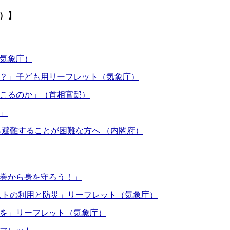
）】
気象庁）
？」子ども用リーフレット（気象庁）
こるのか」（首相官邸）
」
ら避難することが困難な⽅へ （内閣府）
巻から身を守ろう！」
ストの利用と防災」リーフレット（気象庁）
を」リーフレット（気象庁）