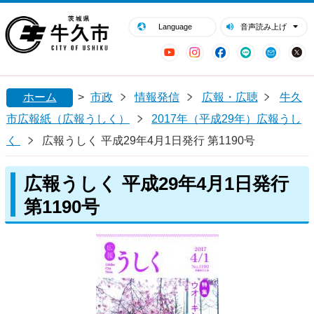
閉じる
牛久市ホームページ
Language
音声読み上げ
YouTube
Instagram
Facebook
LINE
Mail
ホーム
>
市政
情報発信
広報・広聴
牛久
市広報紙（広報うしく）
2017年（平成29年）広報うし
く
広報うしく 平成29年4月1日発行 第1190号
広報うしく 平成29年4月1日発行
第1190号