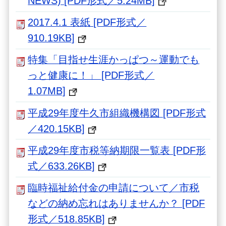
NEWS) [PDF形式／5.24MB]
2017.4.1 表紙 [PDF形式／
910.19KB]
特集「目指せ生涯かっぱつ～運動でも
っと健康に！」 [PDF形式／
1.07MB]
平成29年度牛久市組織機構図 [PDF形式
／420.15KB]
平成29年度市税等納期限一覧表 [PDF形
式／633.26KB]
臨時福祉給付金の申請について／市税
などの納め忘れはありませんか？ [PDF
形式／518.85KB]