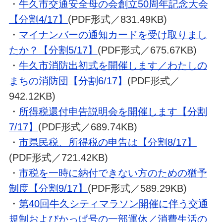
・
牛久市交通安全母の会創立50周年記念大会
【分割4/17】
(PDF形式／831.49KB)
・
マイナンバーの通知カードを受け取りまし
たか？
【分割5/17】
(PDF形式／675.67KB)
・
牛久市消防出初式を開催します／わたしの
まちの消防団【分割6/17】
(PDF形式／
942.12KB)
・
所得税還付申告説明会を開催します【分割
7/17】
(PDF形式／689.74KB)
・
市県民税、所得税の申告は【分割8/17】
(PDF形式／721.42KB)
・
市税を一時に納付できない方のための猶予
制度【分割9/17】
(PDF形式／589.29KB)
・
第40回牛久シティマラソン開催に伴う交通
規制およびかっぱ号の一部運休／消費生活の