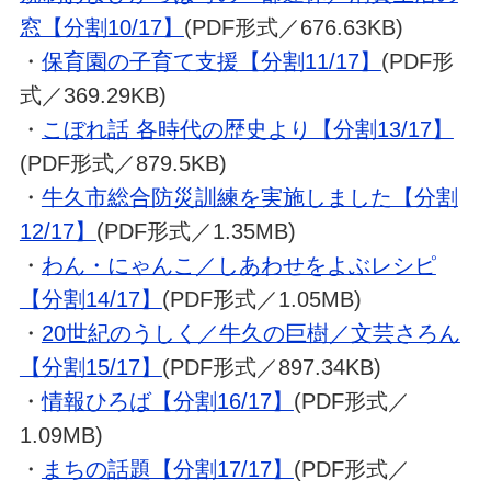
窓【分割10/17】
(PDF形式／676.63KB)
・
保育園の子育て支援【分割11/17】
(PDF形
式／369.29KB)
・
こぼれ話 各時代の歴史より【分割13/17】
(PDF形式／879.5KB)
・
牛久市総合防災訓練を実施しました【分割
12/17】
(PDF形式／1.35MB)
・
わん・にゃんこ／しあわせをよぶレシピ
【分割14/17】
(PDF形式／1.05MB)
・
20世紀のうしく／牛久の巨樹／文芸さろん
【分割15/17】
(PDF形式／897.34KB)
・
情報ひろば【分割16/17】
(PDF形式／
1.09MB)
・
まちの話題【分割17/17】
(PDF形式／