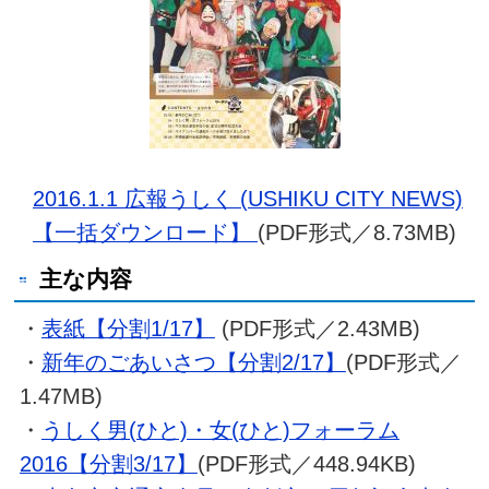
2016.1.1 広報うしく (USHIKU CITY NEWS)
【一括ダウンロード】
(PDF形式／8.73MB)
主な内容
・
表紙【分割1/17】
(PDF形式／2.43MB)
・
新年のごあいさつ【分割2/17】
(PDF形式／
1.47MB)
・
うしく男(ひと)・女(ひと)フォーラム
2016【分割3/17】
(PDF形式／448.94KB)