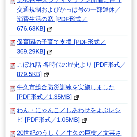
第40回牛久シティマラソン開催に伴う
交通規制およびかっぱ号の一部運休／
消費生活の窓 [PDF形式／
676.63KB]
保育園の子育て支援 [PDF形式／
369.29KB]
こぼれ話 各時代の歴史より [PDF形式／
879.5KB]
牛久市総合防災訓練を実施しました
[PDF形式／1.35MB]
わん・にゃんこ／しあわせをよぶレシ
ピ [PDF形式／1.05MB]
20世紀のうしく／牛久の巨樹／文芸さ