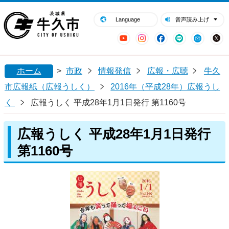
閉じる
牛久市ホームページ
Language
音声読み上げ
YouTube
Instagram
Facebook
LINE
Mail
ホーム
>
市政
情報発信
広報・広聴
牛久
市広報紙（広報うしく）
2016年（平成28年）広報うし
く
広報うしく 平成28年1月1日発行 第1160号
広報うしく 平成28年1月1日発行
第1160号