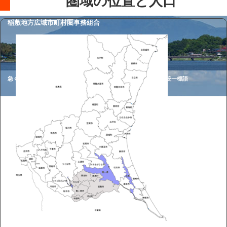
圏域の位置と人口
稲敷地方広域市町村圏事務組合
急ぐ日も 足止め火を止め 準備よし 令和7年度全国防火統一標語