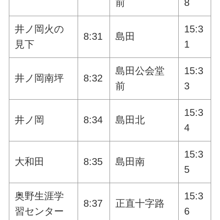
前
8
井ノ岡火の
15:3
8:31
島田
見下
1
島田公会堂
15:3
井ノ岡南坪
8:32
前
3
15:3
井ノ岡
8:34
島田北
4
15:3
大和田
8:35
島田南
5
奥野生涯学
15:3
8:37
正直十字路
習センター
6