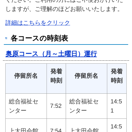
しますが、ご理解のほどお願いいたします。
詳細はこちらをクリック
各コースの時刻表
奥原コース（月～土曜日）運行
発着
発着
停留所名
停留所名
時刻
時刻
総合福祉セ
総合福祉セ
14:5
7:52
ンター
ンター
1
14:5
上太田会館
7:54
上太田会館