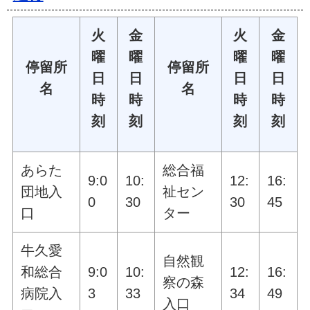
火
金
火
金
曜
曜
曜
曜
停留所
停留所
日
日
日
日
名
名
時
時
時
時
刻
刻
刻
刻
あらた
総合福
9:0
10:
12:
16:
団地入
祉セン
0
30
30
45
口
ター
牛久愛
自然観
和総合
9:0
10:
12:
16:
察の森
病院入
3
33
34
49
入口