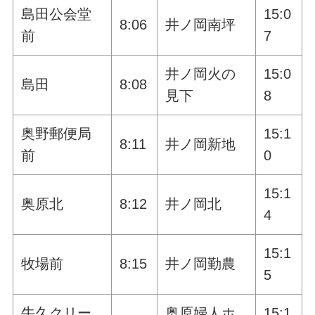
島田公会堂
15:0
8:06
井ノ岡南坪
前
7
井ノ岡火の
15:0
島田
8:08
見下
8
奥野郵便局
15:1
8:11
井ノ岡新地
前
0
15:1
奥原北
8:12
井ノ岡北
4
15:1
牧場前
8:15
井ノ岡勤農
5
牛久クリー
奥原婦人ホ
15:1