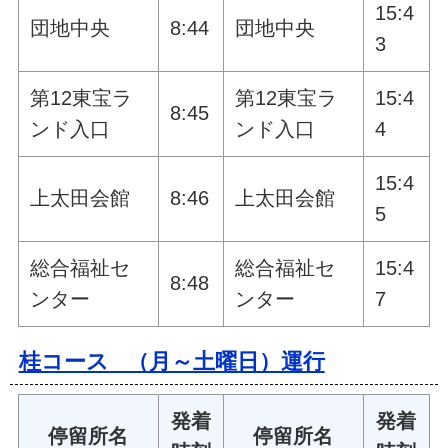
15:4
団地中央
8:44
団地中央
3
第12東宝ラ
第12東宝ラ
15:4
8:45
ンド入口
ンド入口
4
15:4
上太田会館
8:46
上太田会館
5
総合福祉セ
総合福祉セ
15:4
8:48
ンター
ンター
7
桂コース （月～土曜日）運行
発着
発着
停留所名
停留所名