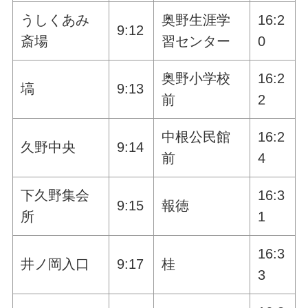
うしくあみ
奥野生涯学
16:2
9:12
斎場
習センター
0
奥野小学校
16:2
塙
9:13
前
2
中根公民館
16:2
久野中央
9:14
前
4
下久野集会
16:3
9:15
報徳
所
1
16:3
井ノ岡入口
9:17
桂
3