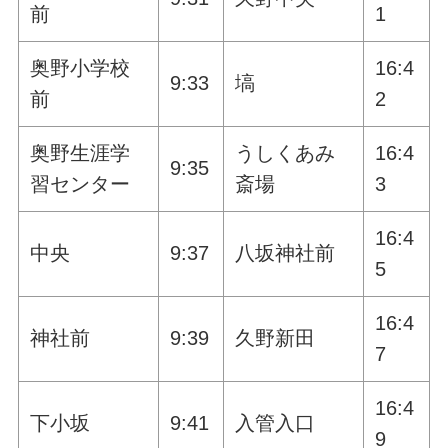
前
1
奥野小学校
16:4
9:33
塙
前
2
奥野生涯学
うしくあみ
16:4
9:35
習センター
斎場
3
16:4
中央
9:37
八坂神社前
5
16:4
神社前
9:39
久野新田
7
16:4
下小坂
9:41
入管入口
9