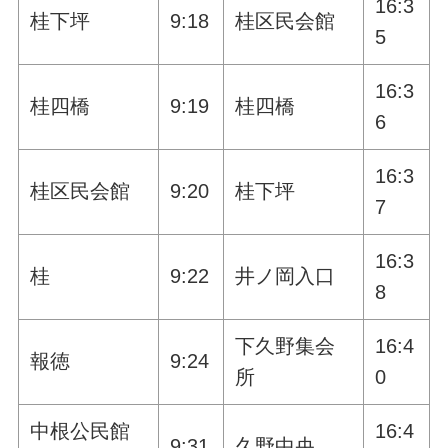
16:3
桂下坪
9:18
桂区民会館
5
16:3
桂四橋
9:19
桂四橋
6
16:3
桂区民会館
9:20
桂下坪
7
16:3
桂
9:22
井ノ岡入口
8
下久野集会
16:4
報徳
9:24
所
0
中根公民館
16:4
9:31
久野中央