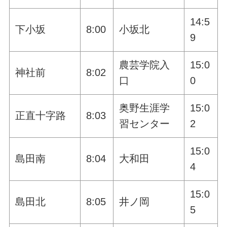
14:5
下小坂
8:00
小坂北
9
農芸学院入
15:0
神社前
8:02
口
0
奥野生涯学
15:0
正直十字路
8:03
習センター
2
15:0
島田南
8:04
大和田
4
15:0
島田北
8:05
井ノ岡
5