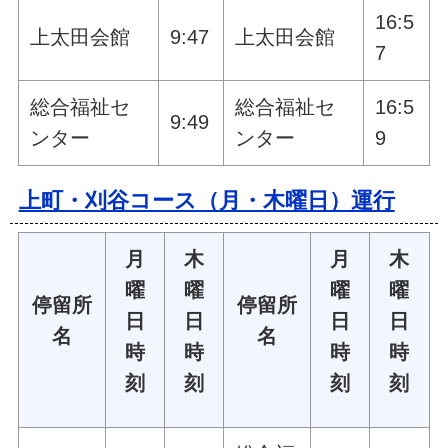
16:5
上太田会館
9:47
上太田会館
7
総合福祉セ
総合福祉セ
16:5
9:49
ンター
ンター
9
上町・刈谷コース（月・木曜日）運行
月
木
月
木
曜
曜
曜
曜
停留所
停留所
日
日
日
日
名
名
時
時
時
時
刻
刻
刻
刻