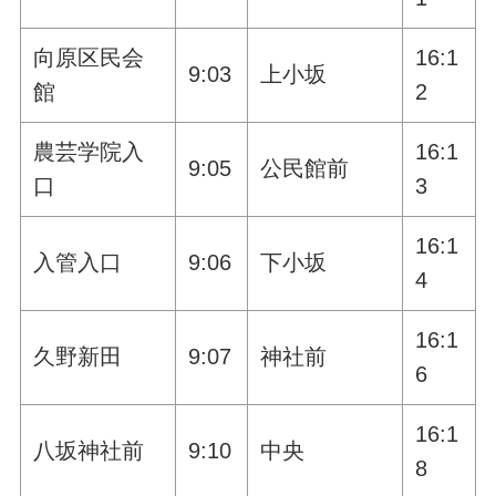
向原区民会
16:1
9:03
上小坂
館
2
農芸学院入
16:1
9:05
公民館前
口
3
16:1
入管入口
9:06
下小坂
4
16:1
久野新田
9:07
神社前
6
16:1
八坂神社前
9:10
中央
8