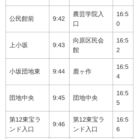
農芸学院入
16:5
公民館前
9:42
口
0
向原区民会
16:5
上小坂
9:43
館
2
16:5
小坂団地東
9:44
鹿ヶ作
4
16:5
団地中央
9:45
団地中央
5
第12東宝ラ
第12東宝ラ
16:5
9:46
ンド入口
ンド入口
6