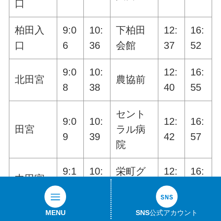
口
柏田入
9:0
10:
下柏田
12:
16:
口
6
36
会館
37
52
9:0
10:
12:
16:
北田宮
農協前
8
38
40
55
セント
9:0
10:
12:
16:
田宮
ラル病
9
39
42
57
院
9:1
10:
栄町グ
12:
16:
中田宮
0
40
ランド
44
59
牛久駅
MENU
SNS公式アカウント
9:1
10:
栄町中
12:
17: