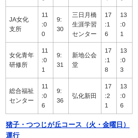
11
三日月橋
17
13
JA女化
9:
:0
生涯学習
:1
:0
支所
30
0
センター
6
1
11
17
13
女化青年
9:
新地公会
:0
:1
:0
研修所
31
堂
1
8
3
11
17
13
総合福祉
9:
:0
弘化新田
:2
:0
センター
36
6
1
6
猪子・つつじが丘コース（火・金曜日）
運行