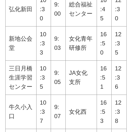
10
16
12
9:
総合福祉
弘化新田
:3
:4
:3
00
センター
0
5
0
10
16
12
新地公会
9:
女化青年
:3
:5
:3
堂
03
研修所
3
0
5
三日月橋
10
16
12
9:
JA女化
生涯学習
:3
:5
:3
05
支所
センター
5
1
6
10
16
12
牛久小入
9:
:3
女化西
:5
:3
口
07
7
3
8