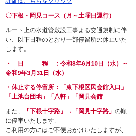
詳細はこちらをクリック
〇下根・岡見コース（月～土曜日運行）
ルート上の水道管敷設工事よる交通規制に伴
い、以下日程のとおり一部停留所の休止いた
します。
・ 日 程 ：令和8年6月10日（水
）～
令和9年3月31日（水）
・休止する停留所：「東下根区民会館入口」
「上池台団地」「八軒」「岡見会館」
また、
「下根十字路」→「岡見十字路」
の順
に停車いたします。
ご利用の方にはご不便おかけいたしますが、