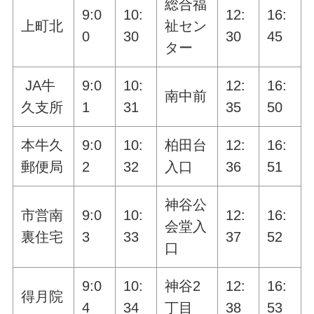
総合福
9:0
10:
12:
16:
上町北
祉セン
0
30
30
45
ター
JA牛
9:0
10:
12:
16:
南中前
久支所
1
31
35
50
本牛久
9:0
10:
柏田台
12:
16:
郵便局
2
32
入口
36
51
神谷公
市営南
9:0
10:
12:
16:
会堂入
裏住宅
3
33
37
52
口
9:0
10:
神谷2
12:
16:
得月院
4
34
丁目
38
53