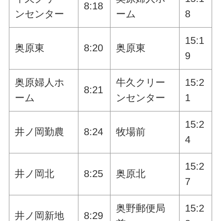
8:18
ンセンター
ーム
8
15:1
奥原東
8:20
奥原東
9
奥原婦人ホ
牛久クリー
15:2
8:21
ーム
ンセンター
1
15:2
井ノ岡勤農
8:24
牧場前
4
15:2
井ノ岡北
8:25
奥原北
7
奥野郵便局
15:2
井ノ岡新地
8:29