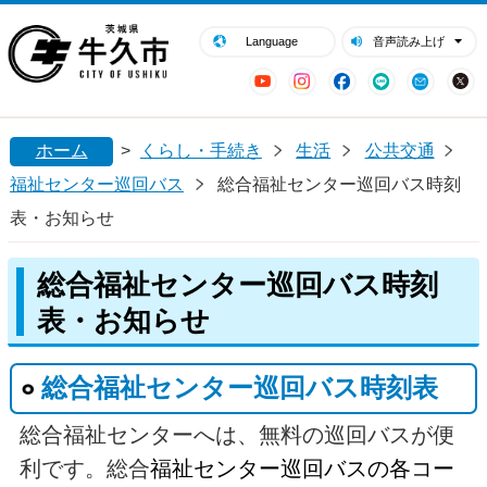
閉じる
牛久市ホームページ
Language
音声読み上げ
YouTube
Instagram
Facebook
LINE
Mail
ホーム
>
くらし・手続き
生活
公共交通
福祉センター巡回バス
総合福祉センター巡回バス時刻
表・お知らせ
総合福祉センター巡回バス時刻
表・お知らせ
総合福祉センター巡回バス時刻表
総合福祉センターへは、無料の巡回バスが便
利です。総合
福祉センター巡回バスの各コー