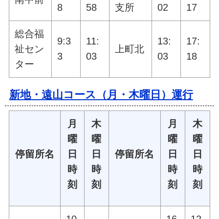
8
58
支所
02
17
総合福
9:3
11:
13:
17:
祉セン
上町北
3
03
03
18
ター
新地・遠山コース（月・木曜日）運行
月
木
月
木
曜
曜
曜
曜
停留所名
日
日
停留所名
日
日
時
時
時
時
刻
刻
刻
刻