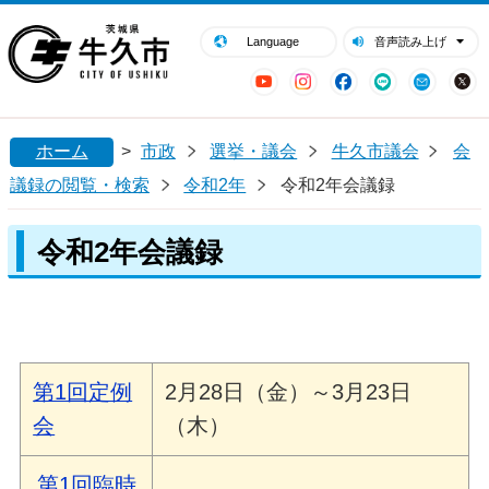
閉じる
牛久市ホームページ
Language
音声読み上げ
YouTube
Instagram
Facebook
LINE
Mail
ホーム
>
市政
選挙・議会
牛久市議会
会
議録の閲覧・検索
令和2年
令和2年会議録
令和2年会議録
第1回定例
2月28日（金）～3月23日
会
（木）
第1回臨時