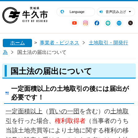
閉じる
牛久市ホームページ
Language
音声読み上げ
YouTube
Instagram
Facebook
LINE
Mail
ホーム
>
事業者・ビジネス
土地取引・開発行
為
国土法の届出について
国土法の届出について
一定面積以上の土地取引の後には届出が
必要です！
一定面積以上
（
買いの一団
を含む）の
土地取
引
を行った場合、
権利取得者
（当事者のうち
当該土地売買等により土地に関する権利の移