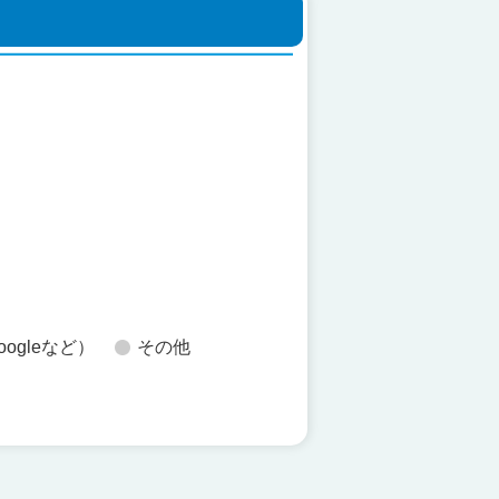
た
oogleなど）
その他