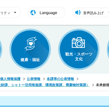
Language
ビリティ
音声読み上げ
観光・スポーツ
文化
健康・福祉
個人情報保護
公表情報
各課等の公表情報
化財課、シャトー活用推進課、環境政策課、廃棄物対策課）
未来創