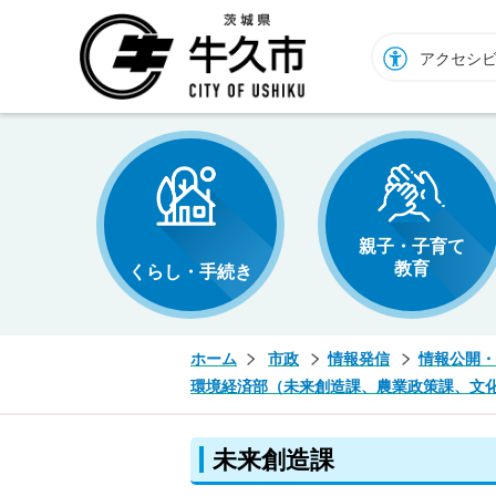
牛久市ホームページ
アクセシ
親子・子育て
教育
くらし・手続き
ホーム
市政
情報発信
情報公開・
環境経済部（未来創造課、農業政策課、文
未来創造課