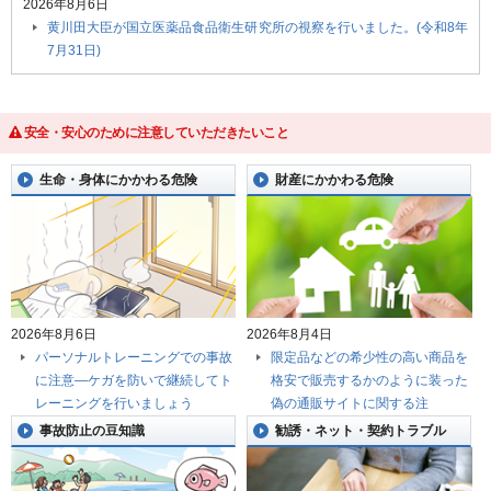
2026年8月6日
黄川田大臣が国立医薬品食品衛生研究所の視察を行いました。(令和8年
7月31日)
安全・安心のために注意していただきたいこと
生命・身体にかかわる危険
財産にかかわる危険
2026年8月6日
2026年8月4日
パーソナルトレーニングでの事故
限定品などの希少性の高い商品を
に注意―ケガを防いで継続してト
格安で販売するかのように装った
レーニングを行いましょう
偽の通販サイトに関する注
事故防止の豆知識
勧誘・ネット・契約トラブル