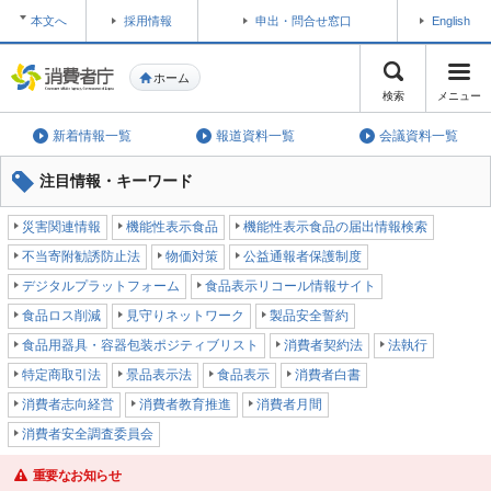
本文へ
採用情報
申出・問合せ窓口
English
ホーム
検索
メニュー
新着情報一覧
報道資料一覧
会議資料一覧
注目情報・キーワード
災害関連情報
機能性表示食品
機能性表示食品の届出情報検索
不当寄附勧誘防止法
物価対策
公益通報者保護制度
デジタルプラットフォーム
食品表示リコール情報サイト
食品ロス削減
見守りネットワーク
製品安全誓約
食品用器具・容器包装ポジティブリスト
消費者契約法
法執行
特定商取引法
景品表示法
食品表示
消費者白書
消費者志向経営
消費者教育推進
消費者月間
消費者安全調査委員会
重要なお知らせ