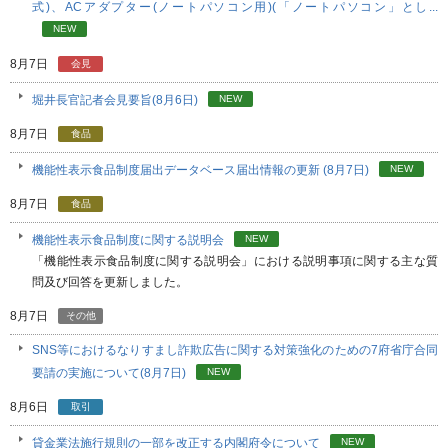
式)、ACアダプター(ノートパソコン用)(「ノートパソコン」とし...
NEW
8月7日
会見
堀井長官記者会見要旨(8月6日)
NEW
8月7日
食品
機能性表示食品制度届出データベース届出情報の更新 (8月7日)
NEW
8月7日
食品
機能性表示食品制度に関する説明会
NEW
「機能性表示食品制度に関する説明会」における説明事項に関する主な質
問及び回答を更新しました。
8月7日
その他
SNS等におけるなりすまし詐欺広告に関する対策強化のための7府省庁合同
要請の実施について(8月7日)
NEW
8月6日
取引
貸金業法施行規則の一部を改正する内閣府令について
NEW