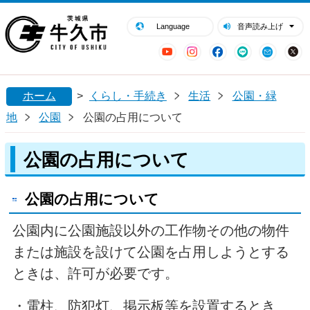
閉じる
牛久市ホームページ
Language
音声読み上げ
YouTube
Instagram
Facebook
LINE
Mail
ホーム
>
くらし・手続き
生活
公園・緑
地
公園
公園の占用について
公園の占用について
公園の占用について
公園内に公園施設以外の工作物その他の物件
または施設を設けて公園を占用しようとする
ときは、許可が必要です。
・電柱、防犯灯、掲示板等を設置するとき