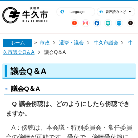
閉じる
牛久市ホームページ
Language
音声読み上げ
YouTube
Instagram
Facebook
LINE
Mail
ホーム
>
市政
選挙・議会
牛久市議会
牛
久市議会Q＆A
議会Q＆A
議会Q＆A
議会Q＆A
Q 議会傍聴は、どのようにしたら傍聴でき
ますか。
A：傍聴は、本会議・特別委員会・常任委員
会の傍聴が可能です。受付で、傍聴受付簿に