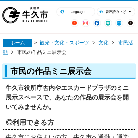
閉じる
牛久市ホームページ
Language
音声読み上げ
YouTube
Instagram
Facebook
LINE
Mail
ホーム
>
観光・文化・スポーツ
文化
市民活
動
市民の作品ミニ展示会
市民の作品ミニ展示会
牛久市役所庁舎内やエスカードプラザのミニ
展示スペースで、あなたの作品の展示会を開
いてみませんか。
◎利用できる方
牛久市にお住まいの方、牛久市へ通勤・通学