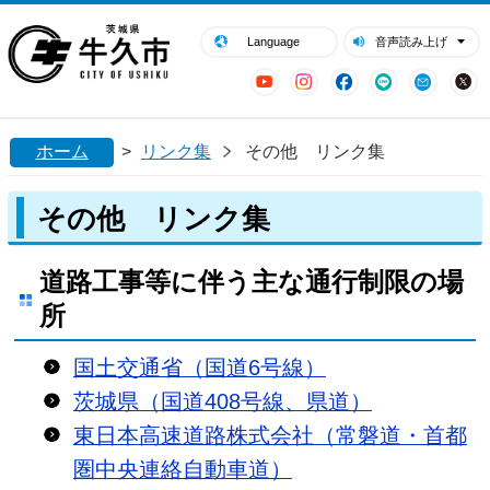
閉じる
牛久市ホームページ
Language
音声読み上げ
YouTube
Instagram
Facebook
LINE
Mail
ホーム
>
リンク集
その他 リンク集
その他 リンク集
道路工事等に伴う主な通行制限の場
所
国土交通省（国道6号線）
茨城県（国道408号線、県道）
東日本高速道路株式会社（常磐道・首都
圏中央連絡自動車道）