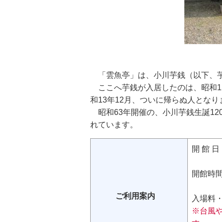
「雲魚亭」は、小川芋銭（以下、芋
ここへ芋銭が入居したのは、昭和1
和13年12月、ついに帰らぬ人となり
昭和63年開催の、小川芋銭生誕1
れています。
開 館 
ただし
開館時
ご利用案内
入場料
※台風