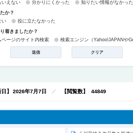
もいえない
分かりにくかった
知りたい情報がなかっ
したか？
ない
役に立たなかった
どり着きましたか？
ムページのサイト内検索
検索エンジン（Yahoo!JAPANやG
新日】
2026年7月7日
【閲覧数】
44849