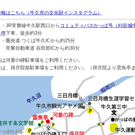
情報はこちら（牛久市の文化財インスタグラム）
・・JR常磐線牛久駅西口から
コミュティバスかっぱ号（刈谷城
ス停
下車、徒歩約3分
・圏央道 つくば牛久ICから約25分
動車道 谷田部ICから約30分
場は河童の碑駐車場をご利用ください。
等は、得月院前駐車場をご利用ください。（得月院より雲魚亭ま