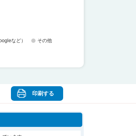
た
oogleなど）
その他
印刷する