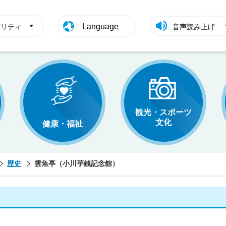
Language
ビリティ
音声読み上げ
観光・スポーツ
文化
健康・福祉
歴史
雲魚亭（小川芋銭記念館）
）