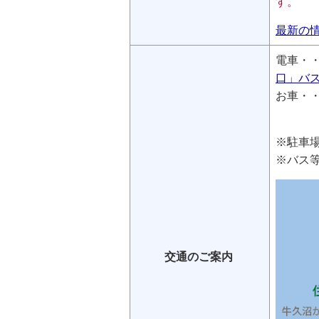
す。
最新の
電車・
口」バ
お車・・
常磐自
※駐車
※バス
交通のご案内