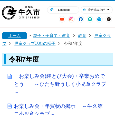
閉じる
牛久市ホームページ
Language
音声読み上げ
YouTube
Instagram
Facebook
LINE
Mail
ホーム
>
親子・子育て・教育
教育
児童クラ
ブ
児童クラブ活動の様子
令和7年度
令和7年度
お楽しみ会(縄とび大会)・卒業おめで
とう ～ひたち野うしく小児童クラブ
～
お楽しみ会・年賀状の掲示 ～牛久第
二小児童クラブ～