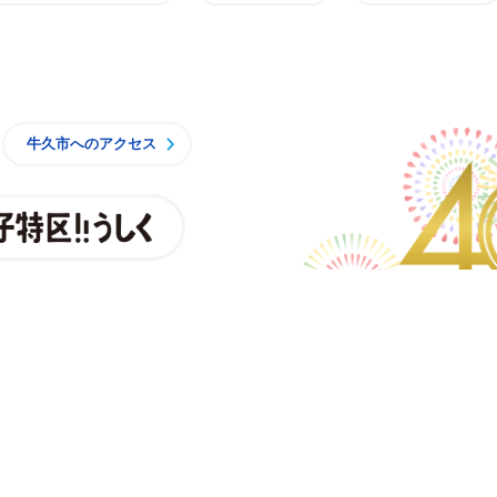
牛久市
牛久市へのアクセス
親子特区
央3丁目15番地1
時15分 月曜日から金曜日
一部施設を除くく