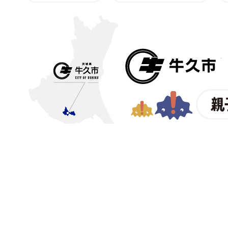
〒300-1292 茨城県牛久市中
【電話番号】
029-873-2111
【業務時間】
8時30分～17
(祝日・年末年始を除く)※
© CITY OF USHIKU.
ン樽