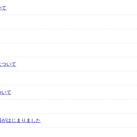
いて
について
ついて
済がはじまりました