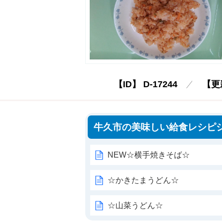
【ID】
D-17244
【更
牛久市の美味しい給食レシピ
NEW☆横手焼きそば☆
☆かきたまうどん☆
☆山菜うどん☆