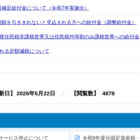
税補足給付金について（令和7年実施分）
税額を引ききれないと見込まれる方への給付金（調整給付金）
度住民税非課税世帯又は住民税均等割のみ課税世帯への給付金
される定額減税について
新日】
2026年5月22日
【閲覧数】
4878
うサービス停止について
令和8年度分固定資産税