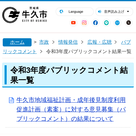
閉じる
牛久市ホームページ
Language
音声読み上げ
YouTube
Instagram
Facebook
LINE
Mail
ホーム
>
市政
情報発信
広報・広聴
パブ
リックコメント
令和3年度パブリックコメント結果一覧
令和3年度パブリックコメント結
果一覧
牛久市地域福祉計画・成年後見制度利用
促進計画（素案）に対する意見募集（パ
ブリックコメント）の結果について