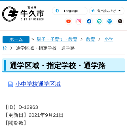
閉じる
牛久市ホームページ
Language
音声読み上げ
YouTube
Instagram
Facebook
LINE
Mail
ホーム
>
親子・子育て・教育
教育
小学
校
通学区域・指定学校・通学路
通学区域・指定学校・通学路
小中学校通学区域
【ID】
D-12963
【更新日】
2021年9月21日
【閲覧数】