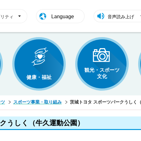
Language
ビリティ
音声読み上げ
観光・スポーツ
文化
健康・福祉
ーツ
スポーツ事業・取り組み
茨城トヨタ スポーツパークうしく
ークうしく（牛久運動公園）