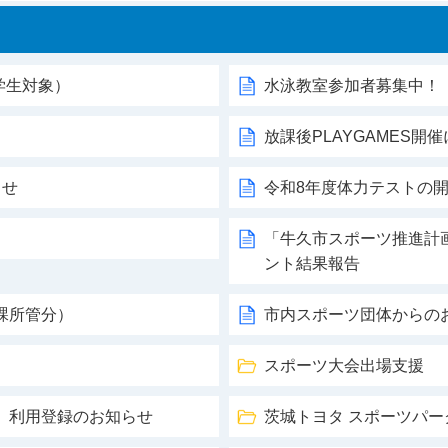
学生対象）
水泳教室参加者募集中！（
放課後PLAYGAMES開
らせ
令和8年度体力テストの
「牛久市スポーツ推進計
ント結果報告
課所管分）
市内スポーツ団体からの
スポーツ大会出場支援
」利用登録のお知らせ
茨城トヨタ スポーツパ