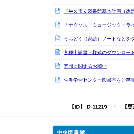
『牛久市立図書館基本計画（改
「ナクソス・ミュージック・ラ
うちどく（家読）ノートなどを
各種申請書・様式のダウンロード
寄贈に関するお願い
生涯学習センター図書室をご存
【ID】
D-11219
【更
中央図書館