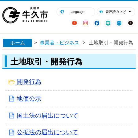
閉じる
牛久市ホームページ
Language
音声読み上げ
YouTube
Instagram
Facebook
LINE
Mail
ホーム
>
事業者・ビジネス
土地取引・開発行為
土地取引・開発行為
開発行為
地価公示
国土法の届出について
公拡法の届出について