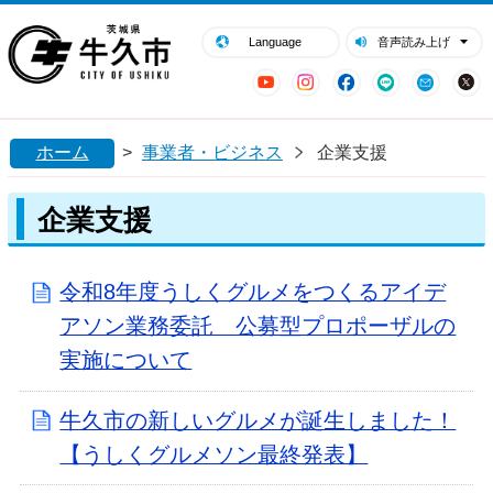
閉じる
牛久市ホームページ
Language
音声読み上げ
YouTube
Instagram
Facebook
LINE
Mail
ホーム
>
事業者・ビジネス
企業支援
企業支援
令和8年度うしくグルメをつくるアイデ
アソン業務委託 公募型プロポーザルの
実施について
牛久市の新しいグルメが誕生しました！
【うしくグルメソン最終発表】