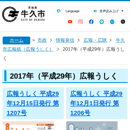
閉じる
牛久市ホームページ
Language
音声読み上げ
YouTube
Instagram
Facebook
LINE
Mail
ホーム
>
市政
情報発信
広報・広聴
牛久
市広報紙（広報うしく）
2017年（平成29年）広報うし
く
2017年（平成29年）広報うしく
広報うしく 平成29
広報うしく 平成29
年12月15日発行 第
年12月1日発行 第
1207号
1206号