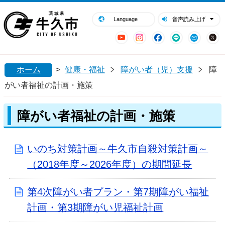
閉じる
牛久市ホームページ
Language
音声読み上げ
YouTube
Instagram
Facebook
LINE
Mail
ホーム
>
健康・福祉
障がい者（児）支援
障
がい者福祉の計画・施策
障がい者福祉の計画・施策
いのち対策計画～牛久市自殺対策計画～
（2018年度～2026年度）の期間延長
第4次障がい者プラン・第7期障がい福祉
計画・第3期障がい児福祉計画