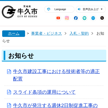
閉じる
牛久市ホームページ
Language
音声読み上げ
YouTube
Instagram
Facebook
LINE
Mail
ホーム
>
事業者・ビジネス
入札・契約
お知
らせ
お知らせ
牛久市建設工事における技術者等の適正
配置
スライド条項の運用について
牛久市が発注する週休2日制促進工事の