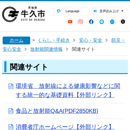
閉じる
牛久市ホームページ
Language
音声読み上げ
YouTube
Instagram
Facebook
LINE
Mail
ホーム
>
くらし・手続き
安心・安全
防災・
安心安全
放射能関連情報
関連サイト
関連サイト
環境省 放射線による健康影響などに関
する統一的な基礎資料【外部リンク】
食品と放射能Q&A(PDF2850KB)
消費者庁ホームページ【外部リンク】