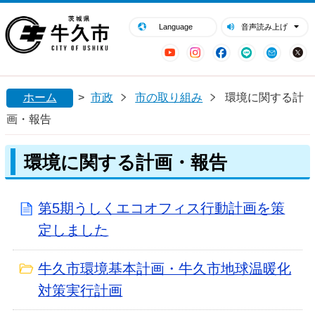
閉じる
牛久市ホームページ
Language
音声読み上げ
YouTube
Instagram
Facebook
LINE
Mail
ホーム
>
市政
市の取り組み
環境に関する計
画・報告
環境に関する計画・報告
第5期うしくエコオフィス行動計画を策
定しました
牛久市環境基本計画・牛久市地球温暖化
対策実行計画