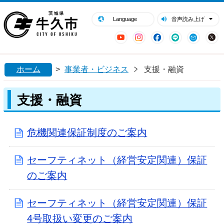
閉じる
牛久市ホームページ
Language
音声読み上げ
YouTube
Instagram
Facebook
LINE
Mail
ホーム
>
事業者・ビジネス
支援・融資
支援・融資
危機関連保証制度のご案内
セーフティネット（経営安定関連）保証
のご案内
セーフティネット（経営安定関連）保証
4号取扱い変更のご案内