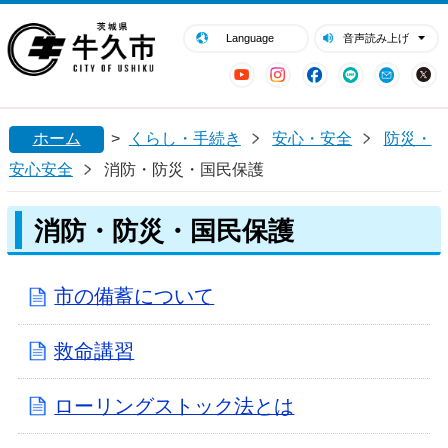
閉じる
牛久市ホームページ
Language
音声読み上げ
YouTube
Instagram
Facebook
LINE
Mail
ホーム
>
くらし・手続き
安心・安全
防災・
安心安全
消防・防災・国民保護
消防・防災・国民保護
市の備蓄について
救命講習
ローリングストック法とは