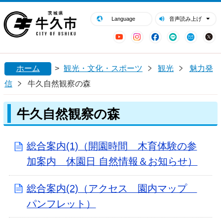
閉じる
牛久市ホームページ
Language
音声読み上げ
YouTube
Instagram
Facebook
LINE
Mail
ホーム
>
観光・文化・スポーツ
観光
魅力発
信
牛久自然観察の森
牛久自然観察の森
総合案内(1)（開園時間 木育体験の参
加案内 休園日 自然情報＆お知らせ）
総合案内(2)（アクセス 園内マップ
パンフレット）