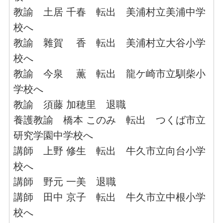
教諭 土居 千春 転出 美浦村立美浦中学
校へ
教諭 雜賀 香 転出 美浦村立大谷小学
校へ
教諭 今泉 薫 転出 龍ケ崎市立馴柴小
学校へ
教諭 須藤 加穂里 退職
養護教諭 橋本 このみ 転出 つくば市立
研究学園中学校へ
講師 上野 修生 転出 牛久市立向台小学
校へ
講師 野元 一美 退職
講師 田中 京子 転出 牛久市立中根小学
校へ