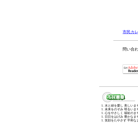
市民カレ
問い合わ
1. 水と緑を愛し 美しい
1. 未来をのぞみ 明るい
1. 心をやさしく 福祉の
1. 日日をはげみ 豊かな
1. 笑顔をたやさず 平和