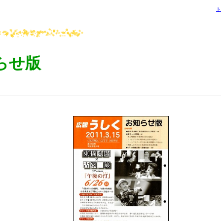
ト
らせ版