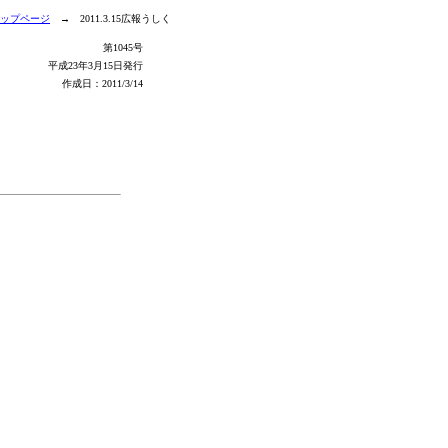
ップページ
→ 2011.3.15広報うしく
第1045号
平成23年3月15日発行
作成日：2011/3/14