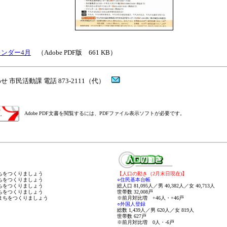
ンダー4月
（Adobe PDF版 661 KB）
せ 市民活動課 電話 873-2111（代）
Adobe PDF文書を閲覧するには、PDFファイル表示ソフトが必要です。
まちをつくりましょう
【人口の動き（2月末日現在)
】
まちをつくりましょう
○住民基本台帳
まちをつくりましょう
総人口 81,095人／男 40,382人／女 40,713人
まちをつくりましょう
世帯数 32,008戸
なまちをつくりましょう
※前月対比増 +46人・+46戸
○外国人登録
総数 1,439人／男 620人／女 819人
世帯数 627戸
※前月対比増 0人・-6戸