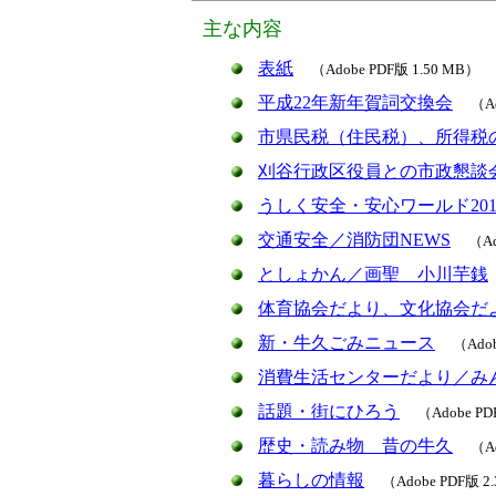
主な内容
表紙
（Adobe PDF版 1.50 MB）
平成22年新年賀詞交換会
（A
市県民税（住民税）、所得税
刈谷行政区役員との市政懇談
うしく安全・安心ワールド201
交通安全／消防団NEWS
（Ad
としょかん／画聖 小川芋銭
体育協会だより、文化協会だ
新・牛久ごみニュース
（Adob
消費生活センターだより／み
話題・街にひろう
（Adobe PD
歴史・読み物 昔の牛久
（Ad
暮らしの情報
（Adobe PDF版 2