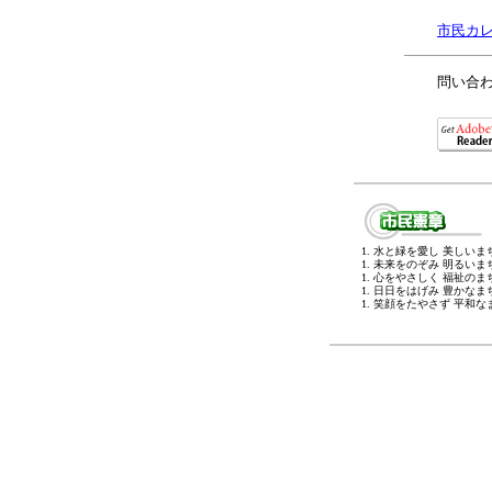
市民カレ
問い合わ
1. 水と緑を愛し 美しい
1. 未来をのぞみ 明るい
1. 心をやさしく 福祉の
1. 日日をはげみ 豊かな
1. 笑顔をたやさず 平和