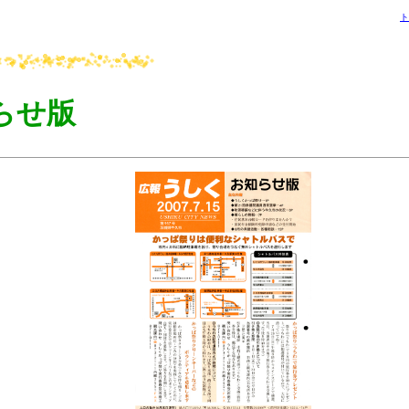
ト
らせ版