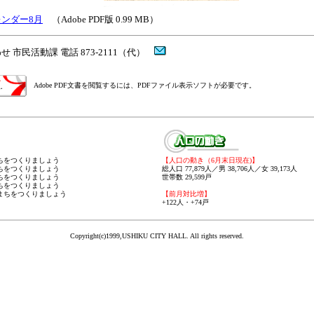
ンダー8月
（Adobe PDF版 0.99 MB）
せ 市民活動課 電話 873-2111（代）
Adobe PDF文書を閲覧するには、PDFファイル表示ソフトが必要です。
まちをつくりましょう
【人口の動き（6月末日現在)
】
まちをつくりましょう
総人口 77,879人／男 38,706人／女 39,173人
まちをつくりましょう
世帯数 29,599戸
まちをつくりましょう
なまちをつくりましょう
【前月対比増】
+122人・+74戸
Copyright(c)1999,USHIKU CITY HALL. All rights reserved.