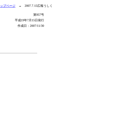
ップページ
→ 2007.7.15広報うしく
第957号
平成19年7月15日発行
作成日：
2007/11/30