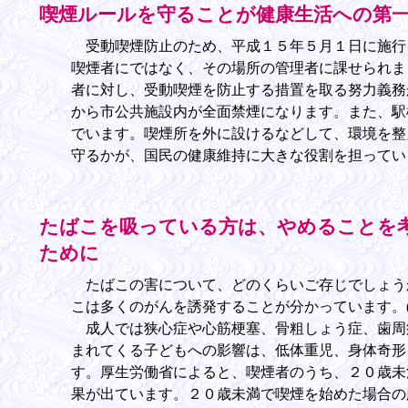
喫煙ルールを守ることが健康生活への第
受動喫煙防止のため、平成１５年５月１日に施行
喫煙者にではなく、その場所の管理者に課せられま
者に対し、受動喫煙を防止する措置を取る努力義務
から市公共施設内が全面禁煙になります。また、駅
でいます。喫煙所を外に設けるなどして、環境を整
守るかが、国民の健康維持に大きな役割を担ってい
たばこを吸っている方は、やめることを
ために
たばこの害について、どのくらいご存じでしょう
こは多くのがんを誘発することが分かっています。(
成人では狭心症や心筋梗塞、骨粗しょう症、歯周
まれてくる子どもへの影響は、低体重児、身体奇形
す。厚生労働省によると、喫煙者のうち、２０歳未
果が出ています。２０歳未満で喫煙を始めた場合の