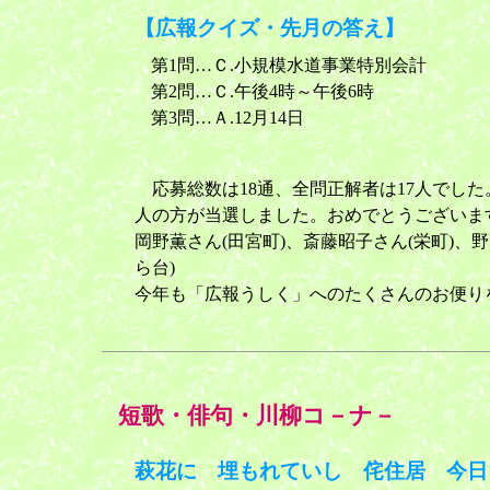
【広報クイズ・先月の答え】
第1問…Ｃ.小規模水道事業特別会計
第2問…Ｃ.午後4時～午後6時
第3問…Ａ.12月14日
応募総数は18通、全問正解者は17人でした
人の方が当選しました。おめでとうございま
岡野薫さん(田宮町)、斎藤昭子さん(栄町)、
ら台)
今年も「広報うしく」へのたくさんのお便り
短歌・俳句・川柳コ－ナ－
萩花に 埋もれていし 侘住居 今日