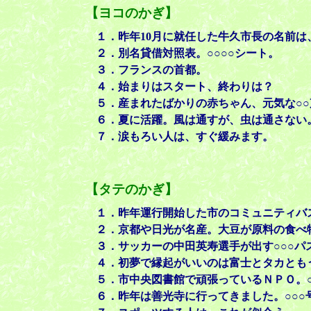
【ヨコのかぎ】
１．昨年10月に就任した牛久市長の名前は、
２．別名貸借対照表。○○○○シート。
３．フランスの首都。
４．始まりはスタート、終わりは？
５．産まれたばかりの赤ちゃん、元気な○○
６．夏に活躍。風は通すが、虫は通さない
７．涙もろい人は、すぐ緩みます。
【タテのかぎ】
１．昨年運行開始した市のコミュニティバ
２．京都や日光が名産。大豆が原料の食べ
３．サッカーの中田英寿選手が出す○○○パ
４．初夢で縁起がいいのは富士とタカとも
５．市中央図書館で頑張っているＮＰＯ。○
６．昨年は善光寺に行ってきました。○○○