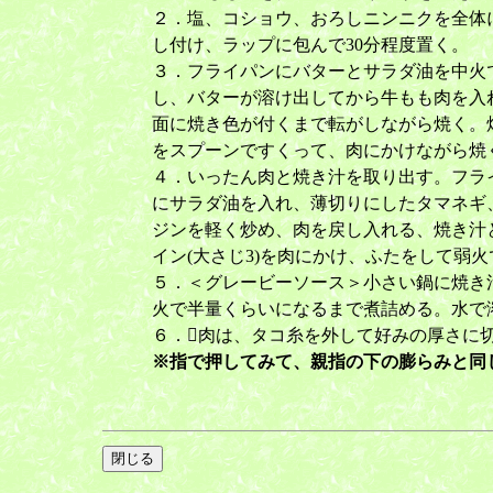
２．塩、コショウ、おろしニンニクを全体
し付け、ラップに包んで30分程度置く。
３．フライパンにバターとサラダ油を中火
し、バターが溶け出してから牛もも肉を入
面に焼き色が付くまで転がしながら焼く。
をスプーンですくって、肉にかけながら焼
４．いったん肉と焼き汁を取り出す。フラ
にサラダ油を入れ、薄切りにしたタマネギ
ジンを軽く炒め、肉を戻し入れる、焼き汁
イン(大さじ3)を肉にかけ、ふたをして弱火
５．＜グレービーソース＞小さい鍋に焼き汁
火で半量くらいになるまで煮詰める。水で
６．肉は、タコ糸を外して好みの厚さに
※指で押してみて、親指の下の膨らみと同