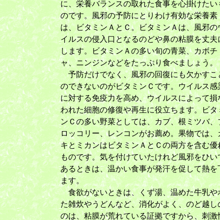
に、栄養バランスの取れた食事を心掛けたい
のです。風邪の予防にとりわけ有効な栄養素
は、ビタミンＡとＣ。ビタミンＡは、風邪の
イルスの侵入口となるのどや鼻の粘膜を丈夫
します。ビタミンＡの多い旬の青菜、カボチ
ャ、ニンジンなどをたっぷり食べましょう。
予防だけでなく、風邪の回復にも欠かすこ
のできないのがビタミンＣです。ウイルス感
に対する免疫力を高め、ウイルスによって損
われた細胞の修復や再生に役立ちます。ビタ
ンＣの多い野菜としては、カブ、根ミツバ、
ロッコリー、レンコンがお薦め。果物では、
キとミカンはビタミンＡとＣの両方を含む優
ものです。気を付けていたけれど風邪をひい
あるときは、温かい食事が発汗を促して熱を
ます。
食欲がないときは、くず湯、温めた牛乳や
た雑炊やうどんなど、消化がよく、のど越し
のは、粘膜が荒れている証拠ですから、刺激