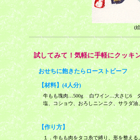
(
試してみて！気軽に手軽にクッキ
おせちに飽きたらローストビーフ
【材料】(4人分)
牛もも塊肉…500g 白ワイン…大さじ6 
塩、コショウ、おろしニンニク、サラダ油
【作り方】
１．牛もも肉をタコ糸で縛り、形を整える