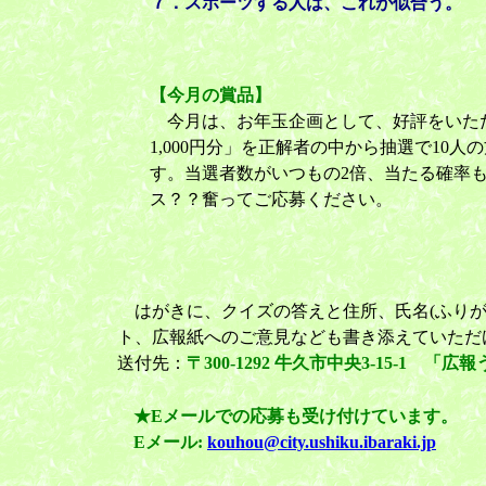
７．スポーツする人は、これが似合う。
【今月の賞品】
今月は、お年玉企画として、好評をいた
1,000円分」を正解者の中から抽選で10
す。当選者数がいつもの2倍、当たる確率も
ス？？奮ってご応募ください。
はがきに、クイズの答えと住所、氏名(ふりが
ト、広報紙へのご意見なども書き添えていただけ
送付先：
〒300-1292 牛久市中央3-15-1 
★Eメールでの応募も受け付けています。
Eメール:
kouhou@city.ushiku.ibaraki.jp